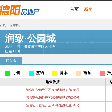
首页
新房
首页
>
新房中心
润致·公园城
地址： 四川省德阳市旌阳区祁连
山路398号
楼盘表
可售
签约
备案
抵预
抵
销售依据
预售证号:德经开区2026房预售证第006号
预售证号:德经开区2026房预售证第005号
预售证号:德经开区2026房预售证第004号