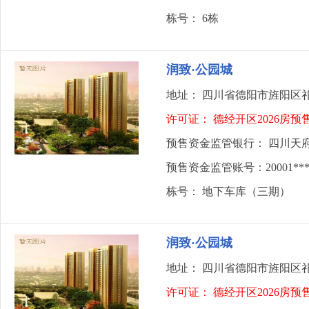
栋号： 6栋
润致·公园城
地址： 四川省德阳市旌阳区祁
许可证： 德经开区2026房预售
预售资金监管银行： 四川天
预售资金监管账号：20001****
栋号： 地下车库（三期）
润致·公园城
地址： 四川省德阳市旌阳区祁
许可证： 德经开区2026房预售