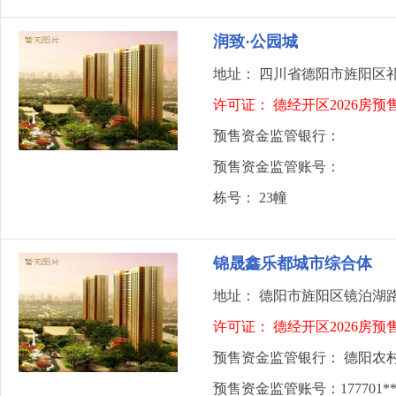
润致·公园城
地址： 四川省德阳市旌阳区祁
许可证： 德经开区2026房预售
预售资金监管银行：
预售资金监管账号：
栋号： 23幢
锦晟鑫乐都城市综合体
地址： 德阳市旌阳区镜泊湖路
许可证： 德经开区2026房预售
预售资金监管银行： 德阳农
预售资金监管账号：177701***