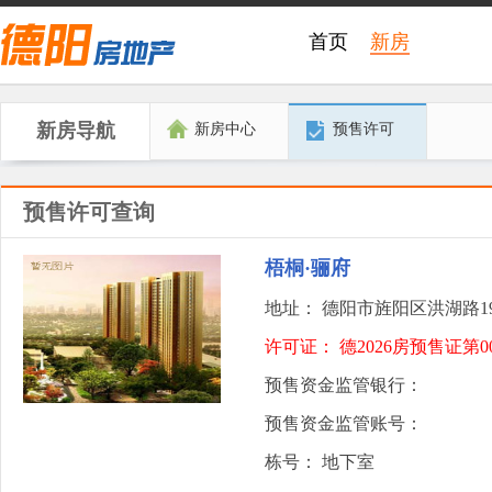
首页
新房
新房导航
新房中心
预售许可
预售许可查询
梧桐·骊府
地址： 德阳市旌阳区洪湖路1
许可证： 德2026房预售证第0
预售资金监管银行：
预售资金监管账号：
栋号： 地下室